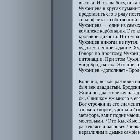
высока. И, слава богу, пока
Чухонцева в кругах гуманит
представить его в ряду поэ
то конфликт с собственной 
Чухонцева — один из самых 
комплекс карбонария. Это к
кровавой дикости. Потом за
Чухонцев никогда не путал.
художественное задание. Ху
Говоря по-простому, Чухонц
интонации. При этом Чухонц
«под Бродского». Это при т
Чухонцев «дополняет» Брод
Конечно, всякая разбивка н
был век двадцатый. Бродск
Живи он два столетия назад
бы. Слишком уж много в его
Вот строчки из его знаменит
запахов хлорки, урины и / 
метафора, вмиг поднимающая
мостовыми, / Это Кые-Кые в 
растекаясь и багровея / зн
неразличим в дымке самой н