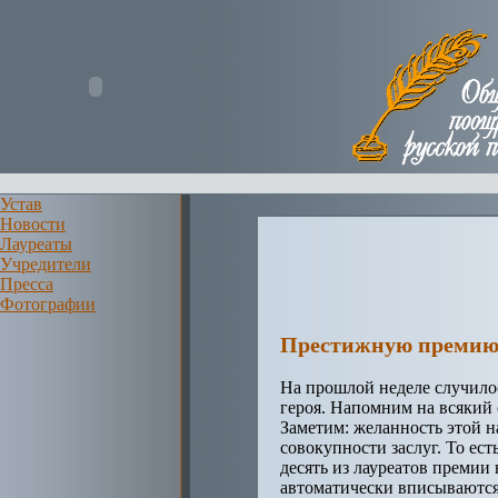
Устав
Новости
Лауреаты
Учредители
Пресса
Фотографии
Престижную премию 
На прошлой неделе случилос
героя. Напомним на всякий 
Заметим: желанность этой н
совокупности заслуг. То ес
десять из лауреатов премии
автоматически вписываются