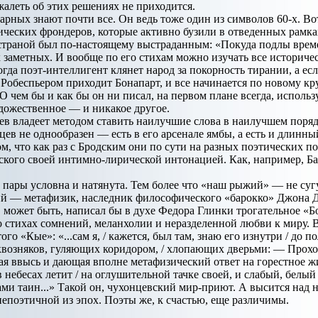
 жалеть об этих решениях не приходится.
арных знают почти все. Он ведь тоже один из символов 60-х. В
тических фрондеров, которые активно бузили в отведенных рамка
страной был по-настоящему выстраданным: «Покуда подлы времен
заметных. И вообще по его стихам можно изучать все историче
огда поэт-интеллигент клянет народ за покорность тирании, а ес
 Робеспьером приходит Бонапарт, и все начинается по новому кр
 О чем бы и как бы он ни писал, на первом плане всегда, испол
дожественное — и никакое другое.
ев владеет методом ставить наилучшие слова в наилучшем порядк
ев не однообразен — есть в его арсенале ямбы, а есть и длинны
ом, что как раз с Бродским они по сути на разных поэтических 
ского своей интимно-лирической интонацией. Как, например, 
а пары условна и натянута. Тем более что «наш рыжий» — не сугу
ий — метафизик, наследник философического «барокко» Джона Д
, может быть, написал бы в духе Федора Глинки трогательное «Бо
 стихах сомнений, меланхолии и неразделенной любви к миру. В
ого «Кые»: «...сам я, / кажется, был там, знаю его изнутри / до 
сквозняков, гуляющих коридором, / хлопающих дверьми: — Проход
 ввысь и дающая вполне метафизический ответ на горестное жи
небесах летит / на оглушительной тачке своей, и слабый, белый 
аками таин...» Такой он, чухонцевский мир-приют. А высится на
епоэтичной из эпох. Поэты же, к счастью, еще различимы.