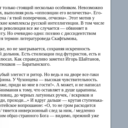
от только стоящий несколько особняком. Невозможно
х, выполняя роль «оппозиции его величества». Его-
а / я твой поперечник, отчизна». Этот мотив у
ские комплексы русской интеллигенции. В том числе
ли революция все же случается — обвиняет в
угу. Но очевидно одно: поэзию с диссидентством
ьзуя термин литературоведа Скафтымова,
е, но не заигрывается, сохраняя искренность
й дольник. Есть стилизации под футуристов, есть и
полюсах. Как справедливо заметил Игорь Шайтанов,
Батюшков — Баратынского.
бый элегист и ритор. Но ведь и на дворе все-таки
онна. У Чухонцева — высокая чувствительность.
же, приди ко мне в гости!». А может, и не написал
нимания к тому, что оставляет в душе царапины.
половиц, до черных латунных ручек, / вскриков и
и, проходи...» И вдруг дальше — крутая ступенька-
тейское вопрошание: «О, то не гром расходится
/ тянется инверсионный след за ним, / медленно
д ним образ странного Бога — видимо, прежний уже