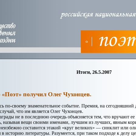
Итоги, 26.5.2007
«Поэт» получил Олег Чухонцев.
ь по-своему знаменательное событие. Премия, на сегодняшний д
случай, что им является Олег Чухонцев.
аграды не в последнюю очередь объясняется тем, что вручают ее
ть, называя вещи своими именами, лучшим из лучших, явным кори
 неизбежно составится этакий «круг великих» — синклит или ол
 в историю литературы. Разумеется, при таком подходе к делу 