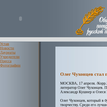
Устав
Новости
Лауреаты
Учредители
Пресса
Фотографии
Олег Чухонцев стал 
МОСКВА, 17 апреля. /Корр.
литератор Олег Чухонцев. 
Александр Кушнер и Олеся 
Олег Чухонцев, который в б
творчеству. Среди его лучш