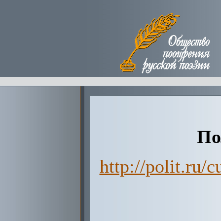
По
http://polit.ru/