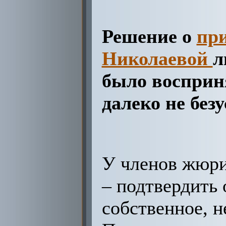
Решение о
пр
Николаевой
л
было восприн
далеко не без
У членов жюри
– подтвердить
собственное, н