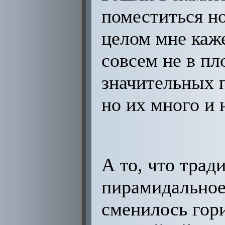
поместиться н
целом мне каже
совсем не в п
значительных п
но их много и 
А то, что трад
пирамидальное
сменилось гор