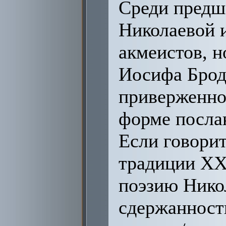
Среди предш
Николаевой 
акмеистов, н
Иосифа Бродс
приверженнос
форме посла
Если говорит
традиции ХХ 
поэзию Никол
сдержанность