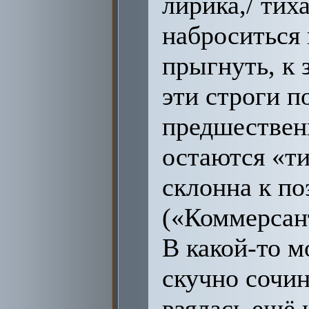
лирика,/ тих
наброситься 
прыгнуть, к 
эти строги 
предшествен
остаются «т
склонна к по
(«Коммерсант
В какой-то м
скучно сочин
взялась ещё 