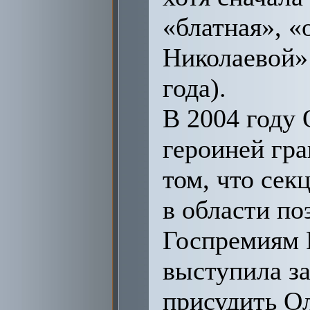
«блатная», «
Николаевой» 
года).
В 2004 году 
героиней гра
том, что се
в области по
Госпремиям 
выступила з
присудить О