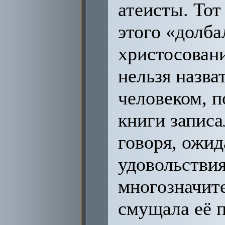
атеисты. Тот
этого «долба
христосовани
нельзя назва
человеком, п
книги записа
говоря, ожид
удовольствия
многозначит
смущала её п