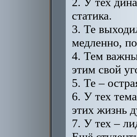
2. У тех дин
статика.
3. Те выходи
медленно, по
4. Тем важны
этим свой уг
5. Те – остр
6. У тех тем
этих жизнь 
7. У тех – ли
Ещё студент