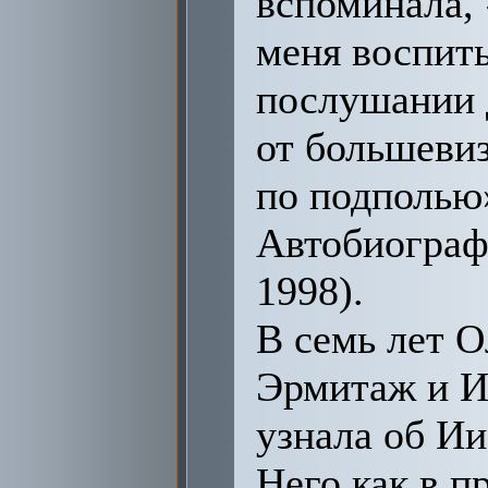
вспоминала, 
меня воспиты
послушании д
от большевиз
по подполью
Автобиограф
1998).
В семь лет О
Эрмитаж и И
узнала об Ии
Него как в п