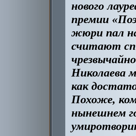
нового лаур
премии «Поэ
жюри пал на
считают сп
чрезвычайно
Николаева 
как достато
Похоже, ко
нынешнем го
умиротворит