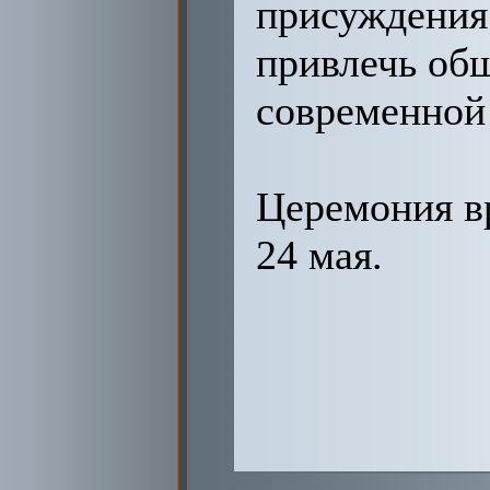
присуждения
привлечь об
современной
Церемония в
24 мая.