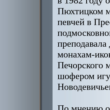
в 1982 году 
Пюхтицком мо
певчей в Пр
подмосковно
преподавала 
монахам-ико
Печорского 
шофером игу
Новодевичье
По мнению ор