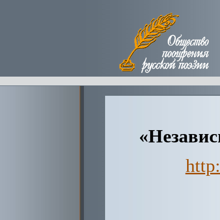
«Независи
http