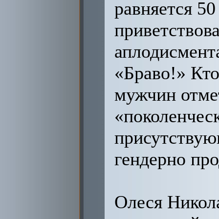
равняется 50
приветствов
аплодисмент
«Браво!» Кт
мужчин отме
«поколенческ
присутствую
гендерно пр
Олеся Никола