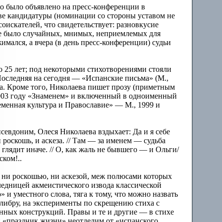
то было объявлено на пресс-конференции в
две кандидатуры (номинации со стороны уставом не
соискателей, что свидетельствует: разновкусие
 не было случайных, мнимых, неприемлемых для
мался, а вчера (в день пресс-конференции) судьи
о 25 лет; под некоторыми стихотворениями стояли
Последняя на сегодня — «Испанские письма» (М.,
a. Кроме того, Николаева пишет прозу (приметным
2003 году «Знаменем» и включенный в одноименный
менная культура и Православие» — М., 1999 и
евдоним, Олеся Николаева вздыхает: Да и я себе
роскошь, и аскеза. // Там — за именем — судьба
 глядит иначе. // О, как жаль не бывшего — и Ольги/
ском!..
 ни роскошью, ни аскезой, меж полюсами которых
ледницей акмеистического извода классической
 и уместного слова, тяга к тому, что можно назвать
либру, на эксперименты по скрещению стиха с
енных конструкций. Правы и те и другие — в стихе
 «праздник жизни» неотделим от «испанского