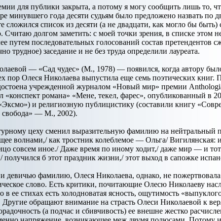
ии для публики закрыта, а потому я могу сообщить лишь то, ч
ре минувшего года десяти судьям было предложено назвать по 
е сложился список из десяти (а не двадцати, как могло бы быть) 
 Считаю долгом заметить: с моей точки зрения, в списке этом
ее путем последовательных голосований состав претендентов сжи
но трудное) заседание и не без труда определили лауреата.
аевой — «Сад чудес» (М., 1978) — появился, когда автору был
тех пор Олеся Николаева выпустила еще семь поэтических книг. 
достоена учрежденной журналом «Новый мир» премии Anthologi
л «конспект романа» «Мене, текел, фарес», опубликованный в 
«Эксмо») и религиозную публицистику (составили книгу «Совре
свобода» — М., 2002).
атурному цеху сменил выразительную фамилию на нейтральный пс
щее волнами,/ как тростник колеблемое — Ольга/ Вигилянская: и 
ицо совсем иное./ Даже время по иному ходит,/ даже мир — и тот
 получился б этот праздник жизни,/ этот выход в сапожке испан
 и девичью фамилию, Олеся Николаева, однако, не пожертвовала
тическое слово. Есть критики, почитающие Олесю Николаеву нас
 в ее стихах есть холодноватая ясность, ощутимость «выпуклого»
 Другие обращают внимание на страсть Олеси Николаевой к вер
радочность (а подчас и сбивчивость) ее внешне жестко расчисл
енно напряжение, возникающее меж двумя полюсами. Потому и