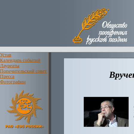
Устав
Календарь событий
Лауреаты
Попечительский совет
Вруче
Пресса
Фотографии