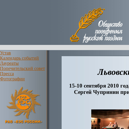
Устав
Календарь событий
Лауреаты
Попечительский совет
Львовск
Пресса
Фотографии
15-10 сентября 2010 го
Сергей Чупринин при