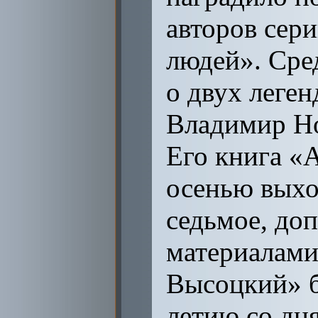
авторов сер
людей». Сре
о двух леге
Владимир Но
Его книга «
осенью выхо
седьмое, до
материалами
Высоцкий» б
летию со дня