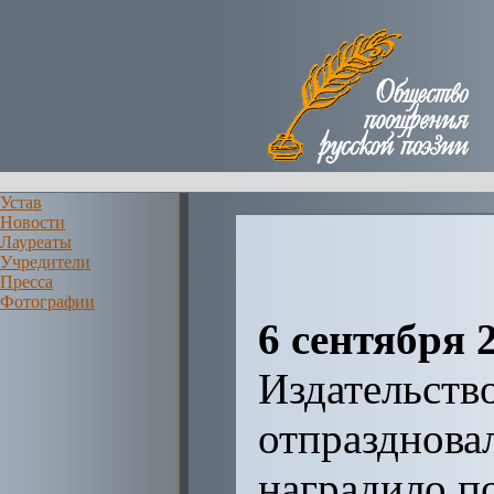
Устав
Новости
Лауреаты
Учредители
Пресса
Фотографии
6 сентября 
Издательств
отпраздновал
наградило п