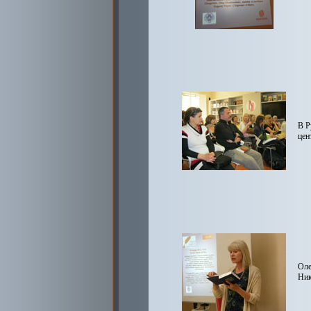
В Р
цен
Оле
Ник