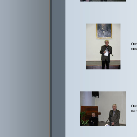
Оле
сти
Оле
на 