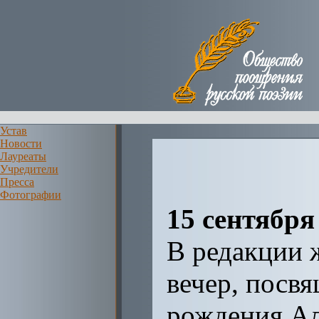
Устав
Новости
Лауреаты
Учредители
Пресса
Фотографии
15 сентября
В редакции 
вечер, посв
рождения Ал